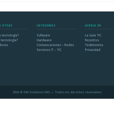
S ÚTILES
CATEGORÍAS
ACERCA DE
 tecnología?
Software
La Guía TIC
 tecnología?
Hardware
Nosotros
dores
Comunicaciones – Redes
Testimonios
Servicios IT – TIC
Privacidad
2026 © DM Solutions SAS — Todos los derechos reservados