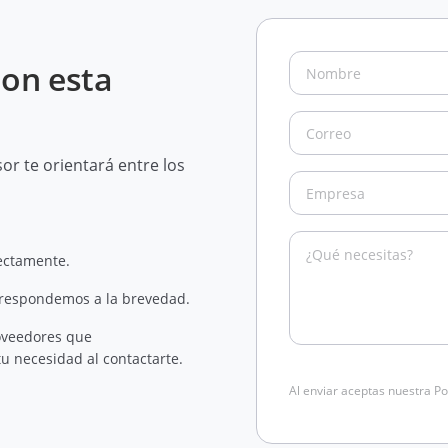
con esta
r te orientará entre los
rectamente.
 respondemos a la brevedad.
oveedores que
u necesidad al contactarte.
Al enviar aceptas nuestra Po