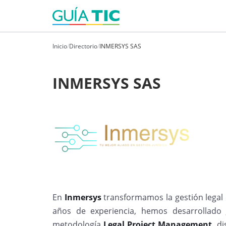
Inicio
/
Directorio
/
INMERSYS SAS
INMERSYS SAS
En
Inmersys
transformamos la gestión legal
años de experiencia, hemos desarrollad
metodología
Legal Project Management,
di