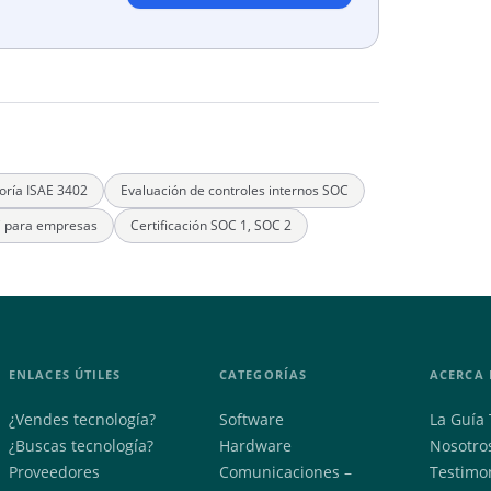
toría ISAE 3402
Evaluación de controles internos SOC
C para empresas
Certificación SOC 1, SOC 2
ENLACES ÚTILES
CATEGORÍAS
ACERCA 
¿Vendes tecnología?
Software
La Guía 
¿Buscas tecnología?
Hardware
Nosotro
Proveedores
Comunicaciones –
Testimo