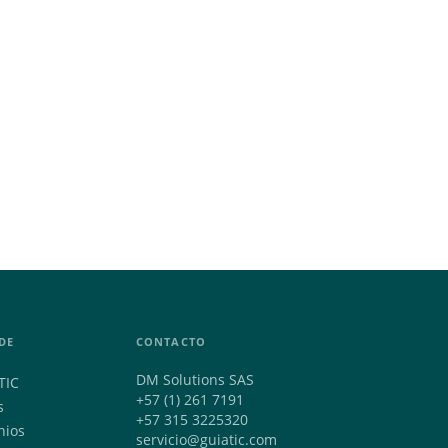
DE
CONTACTO
DM Solutions SAS
TIC
+57 (1) 261 7191
s
+57 315 3225320
nios
servicio@guiatic.com