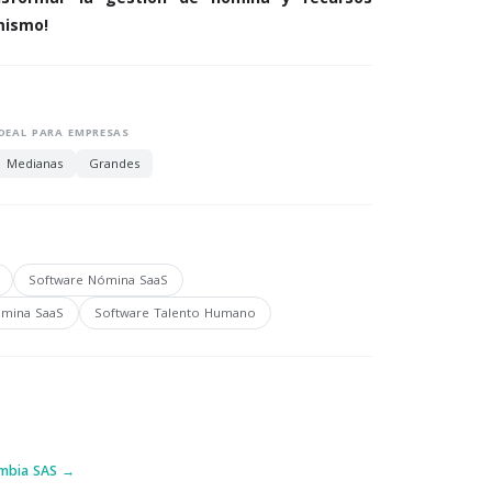
mismo!
IDEAL PARA EMPRESAS
Medianas
Grandes
Software Nómina SaaS
ómina SaaS
Software Talento Humano
ombia SAS →