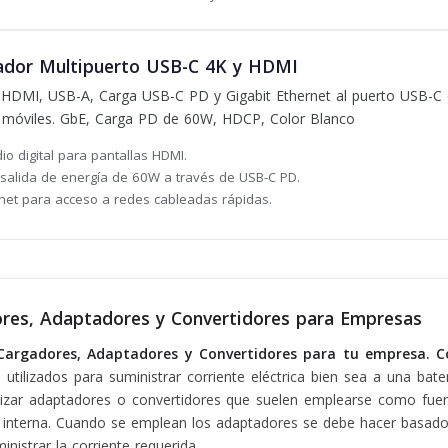
ador Multipuerto USB-C 4K y HDMI
 HDMI, USB-A, Carga USB-C PD y Gigabit Ethernet al puerto USB-C 
os móviles. GbE, Carga PD de 60W, HDCP, Color Blanco
io digital para pantallas HDMI.
 salida de energía de 60W a través de USB-C PD.
net para acceso a redes cableadas rápidas.
ores, Adaptadores y Convertidores para Empresas
Cargadores, Adaptadores y Convertidores para tu empresa. Co
utilizados para suministrar corriente eléctrica bien sea a una bate
tilizar adaptadores o convertidores que suelen emplearse como fuen
interna. Cuando se emplean los adaptadores se debe hacer basado en
nistrar la corriente requerida.