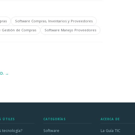
pras
Software Compras, Inventarios y Proveedores
e Gestión de Compras
Software Manejo Proveedores
.D. →
S ÚTILES
CATEGORÍAS
ACERCA DE
 tecnología?
Software
La Guía TIC