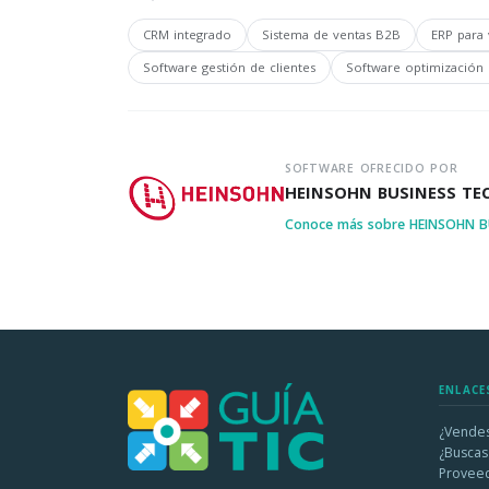
CRM integrado
Sistema de ventas B2B
ERP para
Software gestión de clientes
Software optimización 
SOFTWARE OFRECIDO POR
HEINSOHN BUSINESS T
Conoce más sobre HEINSOHN 
ENLACE
¿Vendes
¿Buscas
Provee