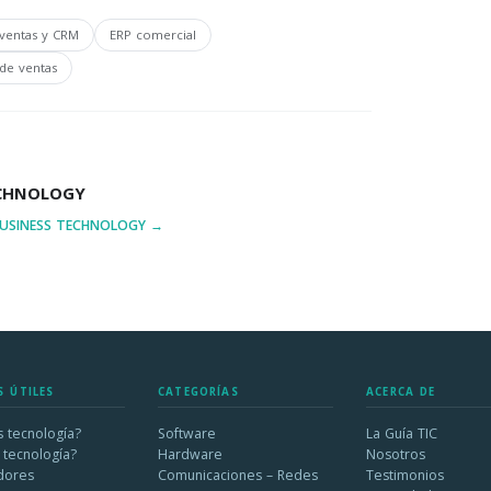
 ventas y CRM
ERP comercial
de ventas
ECHNOLOGY
BUSINESS TECHNOLOGY →
S ÚTILES
CATEGORÍAS
ACERCA DE
 tecnología?
Software
La Guía TIC
 tecnología?
Hardware
Nosotros
dores
Comunicaciones – Redes
Testimonios