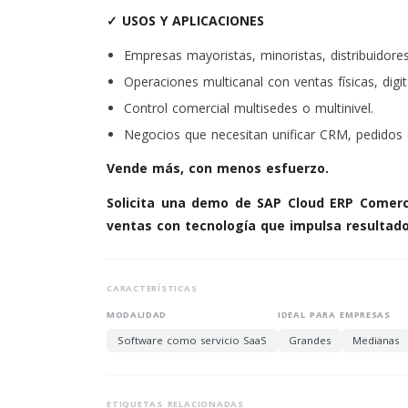
✓ USOS Y APLICACIONES
Empresas mayoristas, minoristas, distribuidor
Operaciones multicanal con ventas físicas, digit
Control comercial multisedes o multinivel.
Negocios que necesitan unificar CRM, pedidos e
Vende más, con menos esfuerzo.
Solicita una demo de SAP Cloud ERP Comerc
ventas con tecnología que impulsa resultado
CARACTERÍSTICAS
MODALIDAD
IDEAL PARA EMPRESAS
Software como servicio SaaS
Grandes
Medianas
ETIQUETAS RELACIONADAS