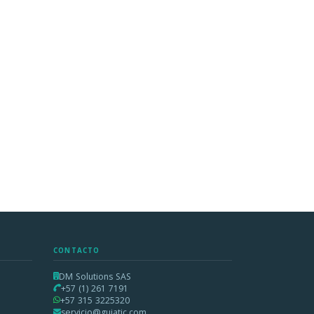
CONTACTO
DM Solutions SAS
+57 (1) 261 7191
+57 315 3225320
servicio@guiatic.com