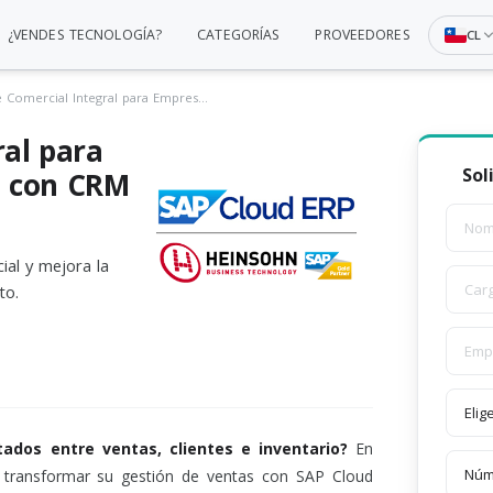
¿VENDES TECNOLOGÍA?
CATEGORÍAS
PROVEEDORES
CL
Software Comercial Integral para Empresas – SAP Cloud ERP con CRM y Control de Ventas
ral para
Sol
P con CRM
al y mejora la
to.
ados entre ventas, clientes e inventario?
En
ransformar su gestión de ventas con SAP Cloud