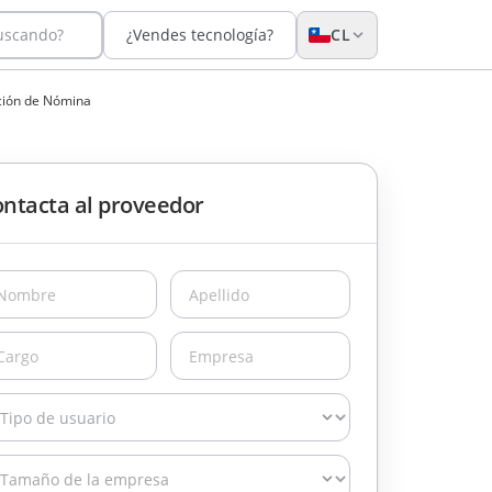
buscando?
¿Vendes tecnología?
CL
ación de Nómina
ntacta al proveedor