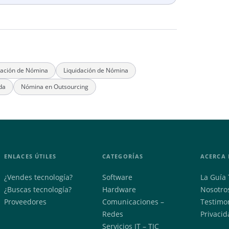
tración de Nómina
Liquidación de Nómina
da
Nómina en Outsourcing
ENLACES ÚTILES
CATEGORÍAS
ACERCA 
¿Vendes tecnología?
Software
La Guía 
¿Buscas tecnología?
Hardware
Nosotro
Proveedores
Comunicaciones –
Testimo
Redes
Privacid
Servicios IT – TIC