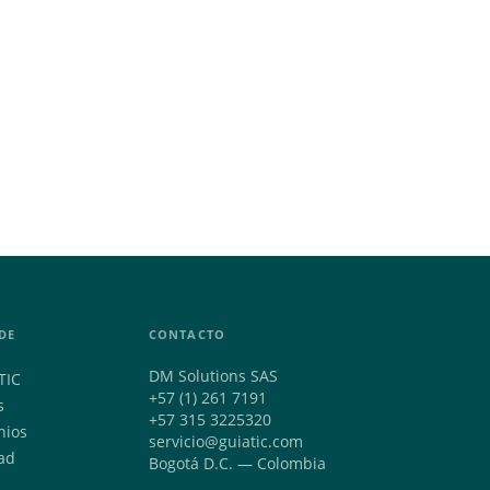
DE
CONTACTO
DM Solutions SAS
TIC
+57 (1) 261 7191
s
+57 315 3225320
nios
servicio@guiatic.com
ad
Bogotá D.C. — Colombia