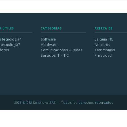
S ÚTILES
CATEGORÍAS
ACERCA DE
 tecnología?
Software
La Guía TIC
 tecnología?
Hardware
Nosotros
dores
Comunicaciones – Redes
Testimonios
Servicios IT – TIC
Privacidad
2026 © DM Solutions SAS — Todos los derechos reservados