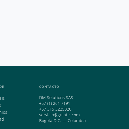
DE
CONTACTO
DM Solutions SAS
TIC
+57 (1) 261 7191
s
+57 315 3225320
nios
servicio@guiatic.com
ad
Bogotá D.C. — Colombia