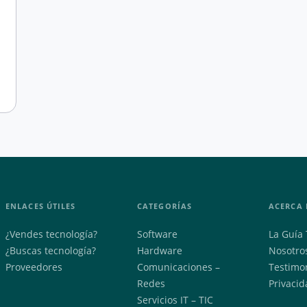
ENLACES ÚTILES
CATEGORÍAS
ACERCA 
¿Vendes tecnología?
Software
La Guía 
¿Buscas tecnología?
Hardware
Nosotro
Proveedores
Comunicaciones –
Testimo
Redes
Privacid
Servicios IT – TIC