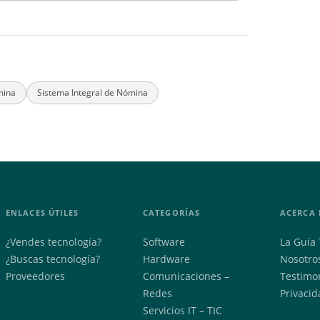
mina
Sistema Integral de Nómina
ENLACES ÚTILES
CATEGORÍAS
ACERCA 
¿Vendes tecnología?
Software
La Guía 
¿Buscas tecnología?
Hardware
Nosotro
Proveedores
Comunicaciones –
Testimo
Redes
Privacid
Servicios IT – TIC