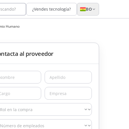
uscando?
¿Vendes tecnología?
BO
lento Humano
ntacta al proveedor