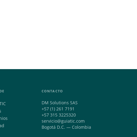
DE
CONTACTO
DM Solutions SAS
TIC
+57 (1) 261 7191
s
+57 315 3225320
nios
servicio@guiatic.com
ad
Bogotá D.C. — Colombia