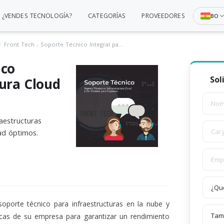
¿VENDES TECNOLOGÍA?
CATEGORÍAS
PROVEEDORES
BO
Front Tech - Soporte Técnico Integral para Infraestructura Cloud y On-Premise.
ico
Sol
tura Cloud
aestructuras
ad óptimos.
oporte técnico para infraestructuras en la nube y
icas de su empresa para garantizar un rendimiento