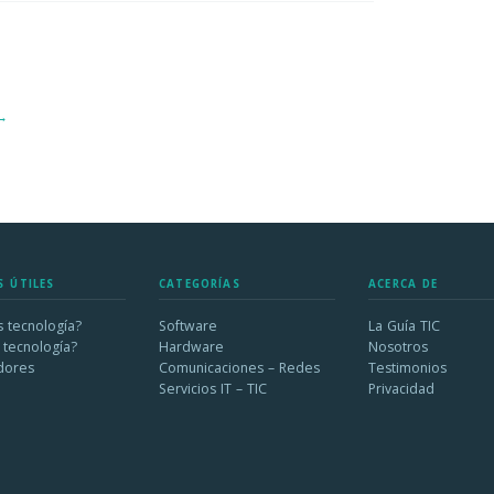
 →
S ÚTILES
CATEGORÍAS
ACERCA DE
 tecnología?
Software
La Guía TIC
 tecnología?
Hardware
Nosotros
dores
Comunicaciones – Redes
Testimonios
Servicios IT – TIC
Privacidad