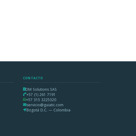
CONTACTO
DM Solutions SAS
+57 (1) 261 7191
+57 315 3225320
servicio@guiatic.com
Bogotá D.C. — Colombia