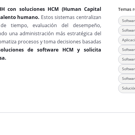
RHH con soluciones HCM (Human Capital
Temas r
 talento humano.
Estos sistemas centralizan
Softwa
 de tiempo, evaluación del desempeño,
Softwa
endo una administración más estratégica del
Aplica
tomatiza procesos y toma decisiones basadas
oluciones de software HCM y solicita
Softwa
sa.
Softwar
Softwar
Softwar
Soluci