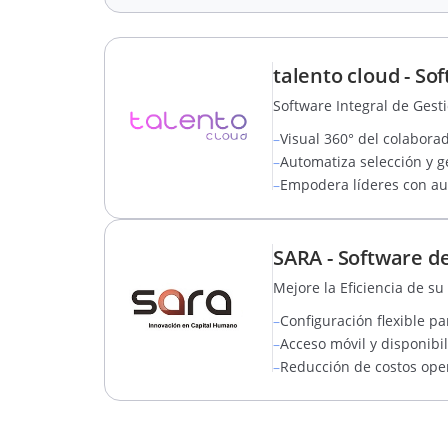
talento cloud - S
Software Integral de Ges
–
Visual 360° del colabora
–
Automatiza selección y ge
–
Empodera líderes con aut
SARA - Software 
Mejore la Eficiencia de 
–
Configuración flexible p
–
Acceso móvil y disponibi
–
Reducción de costos oper