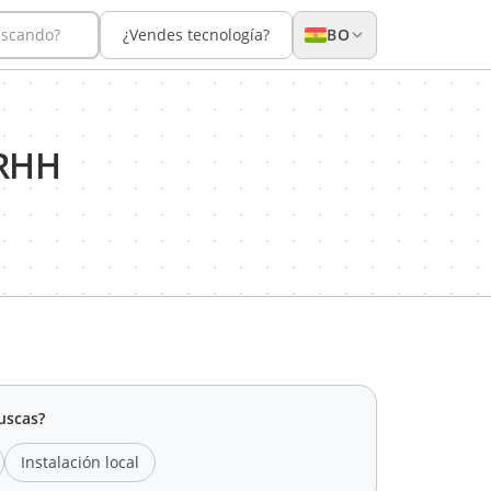
uscando?
¿Vendes tecnología?
BO
RRHH
uscas?
Instalación local