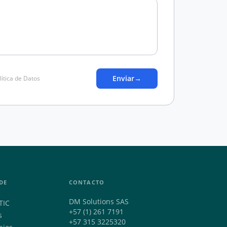
Enviar
→
lítica de Datos
DE
CONTACTO
DM Solutions SAS
TIC
+57 (1) 261 7191
s
+57 315 3225320