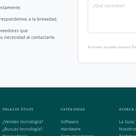
rectamente.
 respondemos a la brevedad.
oveedores que
u necesidad al contactarte.
Al enviar aceptas nuestra Po
ENLACES ÚTILES
CATEGORÍAS
ACERCA 
¿Vendes tecnología?
Software
La Guía 
¿Buscas tecnología?
Hardware
Nosotro