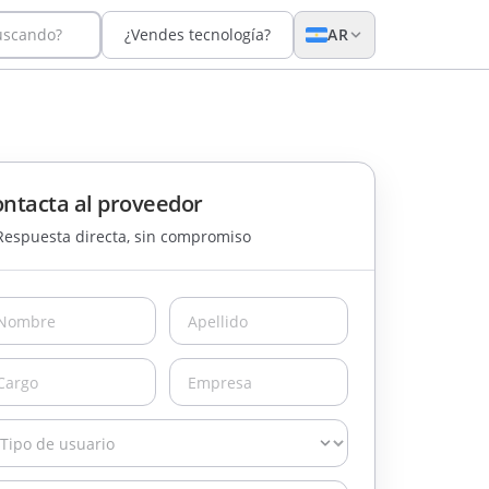
uscando?
¿Vendes tecnología?
AR
ntacta al proveedor
Respuesta directa, sin compromiso