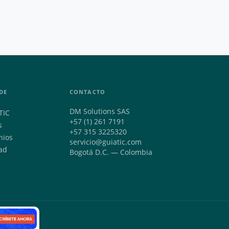
DE
CONTACTO
DM Solutions SAS
TIC
+57 (1) 261 7191
s
+57 315 3225320
nios
servicio@guiatic.com
ad
Bogotá D.C. — Colombia