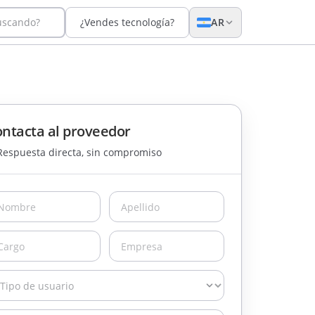
uscando?
¿Vendes tecnología?
AR
ntacta al proveedor
Respuesta directa, sin compromiso