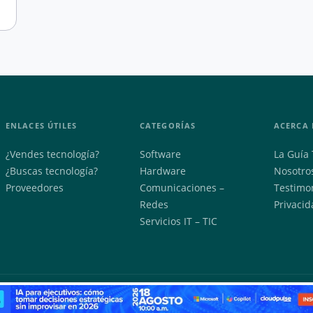
ENLACES ÚTILES
CATEGORÍAS
ACERCA 
¿Vendes tecnología?
Software
La Guía 
¿Buscas tecnología?
Hardware
Nosotro
Proveedores
Comunicaciones –
Testimo
Redes
Privacid
Servicios IT – TIC
2026 © DM Solutions SAS — Todos los derechos reservados