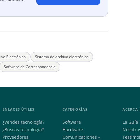
ivo Electrónico
Sistema de archivo electrónico
Software de Correspondencia
ENLACES ÚTILES
CATEGORÍAS
ACERCA 
¿Vendes tecnología?
Software
La Guía 
¿Buscas tecnología?
Hardware
Nosotro
Proveedores
Comunicaciones –
Testimo