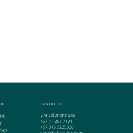
DE
CONTACTO
DM Solutions SAS
TIC
+57 (1) 261 7191
s
+57 315 3225320
nios
servicio@guiatic.com