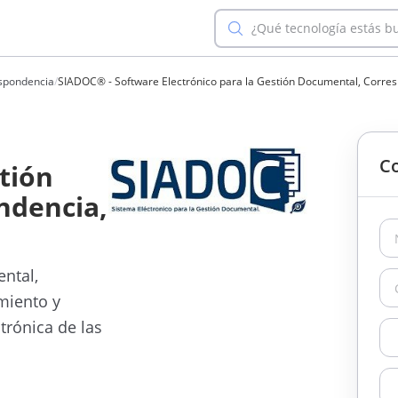
¿Qué tecnología estás b
espondencia
/
SIADOC® - Software Electrónico para la Gestión Documental, Corres
Co
stión
ndencia,
ntal,
miento y
trónica de las