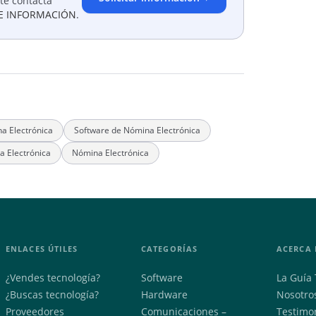
te contacta
E INFORMACIÓN
.
a Electrónica
Software de Nómina Electrónica
a Electrónica
Nómina Electrónica
ENLACES ÚTILES
CATEGORÍAS
ACERCA 
¿Vendes tecnología?
Software
La Guía 
¿Buscas tecnología?
Hardware
Nosotro
Proveedores
Comunicaciones –
Testimo