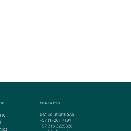
DE
CONTACTO
DM Solutions SAS
TIC
+57 (1) 261 7191
s
+57 315 3225320
nios