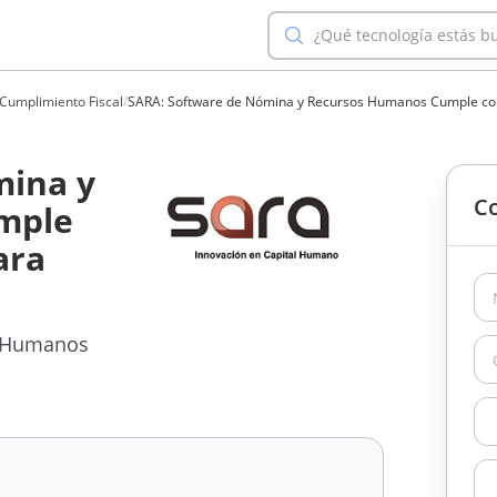
¿Qué tecnología estás b
 Cumplimiento Fiscal
/
SARA: Software de Nómina y Recursos Humanos Cumple co
mina y
Co
mple
ara
s Humanos