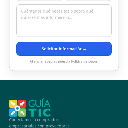
Solicitar información
→
Al enviar aceptas nuestra
Política de Datos
.
Conectamos a compradores
empresariales con proveedores