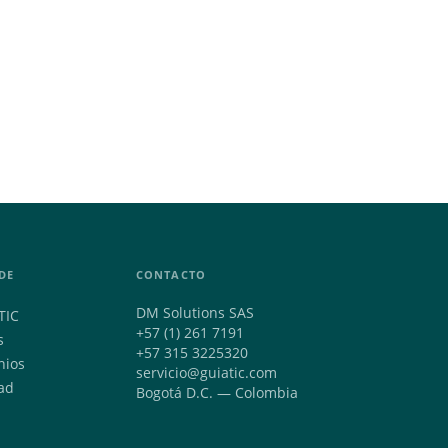
DE
CONTACTO
DM Solutions SAS
TIC
+57 (1) 261 7191
s
+57 315 3225320
nios
servicio@guiatic.com
ad
Bogotá D.C. — Colombia