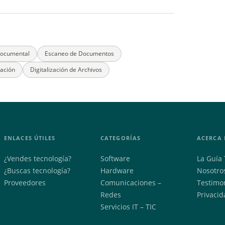
Documental
Escaneo de Documentos
zación
Digitalización de Archivos
ENLACES ÚTILES
CATEGORÍAS
ACERCA 
¿Vendes tecnología?
Software
La Guía 
¿Buscas tecnología?
Hardware
Nosotro
Proveedores
Comunicaciones –
Testimo
Redes
Privacid
Servicios IT – TIC