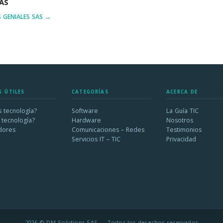
AS
 GENIALES SAS →
S ÚTILES
CATEGORÍAS
ACERCA DE
 tecnología?
Software
La Guía TIC
 tecnología?
Hardware
Nosotros
dores
Comunicaciones – Redes
Testimonios
Servicios IT – TIC
Privacidad
2026 © DM Solutions SAS — Todos los derechos reservados