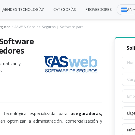
¿VENDES TECNOLOGÍA?
CATEGORÍAS
PROVEEDORES
AR
eguros
ASWEB Core de Seguros | Software para Aseguradoras y Corredores
 Software
Sol
edores
omatizar y
al.
tecnológica especializada para
aseguradoras,
n optimizar la administración, comercialización y