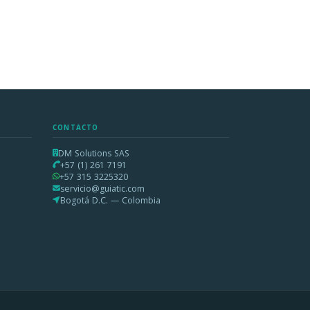
CONTACTO
DM Solutions SAS
+57 (1) 261 7191
+57 315 3225320
servicio@guiatic.com
Bogotá D.C. — Colombia