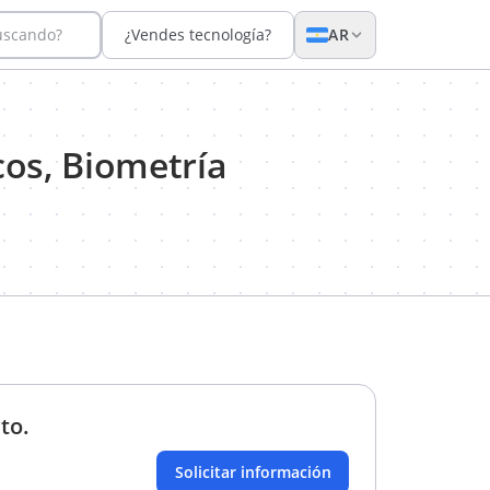
uscando?
¿Vendes tecnología?
AR
cos, Biometría
to.
Solicitar información