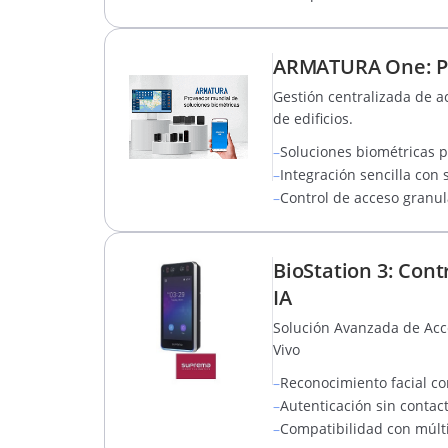
ARMATURA One: Pl
Gestión centralizada de a
de edificios.
–
Soluciones biométricas p
–
Integración sencilla con
–
Control de acceso granul
BioStation 3: Con
IA
Solución Avanzada de Acce
Vivo
–
Reconocimiento facial co
–
Autenticación sin contac
–
Compatibilidad con múlti