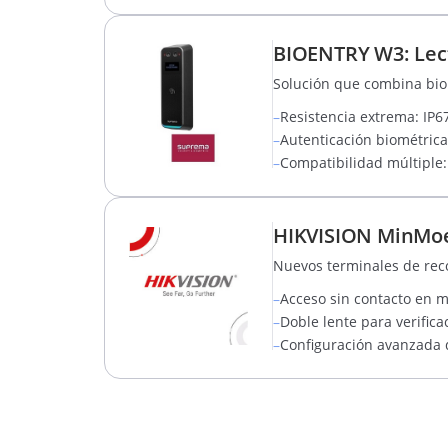
BIOENTRY W3: Lect
Solución que combina biom
–
Resistencia extrema: IP6
–
Autenticación biométric
–
Compatibilidad múltiple: 
HIKVISION MinMoe 
Nuevos terminales de recon
–
Acceso sin contacto en 
–
Doble lente para verifica
–
Configuración avanzada d