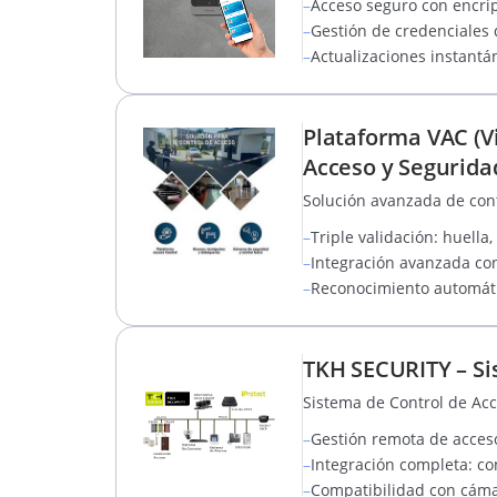
–
Acceso seguro con encrip
–
Gestión de credenciales d
–
Actualizaciones instantá
Plataforma VAC (Vi
Acceso y Segurida
Solución avanzada de contr
–
Triple validación: huella
–
Integración avanzada con
–
Reconocimiento automáti
TKH SECURITY – Si
Sistema de Control de Ac
–
Gestión remota de acceso
–
Integración completa: con
–
Compatibilidad con cámar